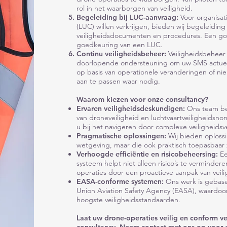
rol in het waarborgen van veiligheid.
Begeleiding bij LUC-aanvraag:
Voor organisat
(LUC) willen verkrijgen, bieden wij begeleiding 
veiligheidsdocumenten en procedures. Een go
goedkeuring van een LUC.
Continu veiligheidsbeheer:
Veiligheidsbeheer
doorlopende ondersteuning om uw SMS actuee
op basis van operationele veranderingen of ni
aan te passen waar nodig.
Waarom kiezen voor onze consultancy?
Ervaren veiligheidsdeskundigen:
Ons team be
van droneveiligheid en luchtvaartveiligheidsn
u bij het navigeren door complexe veiligheidsv
Pragmatische oplossingen:
Wij bieden oploss
wetgeving, maar die ook praktisch toepasbaar z
Verhoogde efficiëntie en risicobeheersing:
E
systeem helpt niet alleen risico’s te verminder
operaties door een proactieve aanpak van veili
EASA-conforme systemen:
Ons werk is gebas
Union Aviation Safety Agency (EASA), waardoo
hoogste veiligheidsstandaarden.
Laat uw drone-operaties veilig en conform 