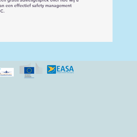
en gratis adviesgesprek over hoe wij u
van een effectief safety management
UC.