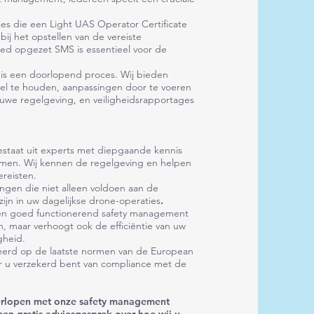
ies die een Light UAS Operator Certificate
bij het opstellen van de vereiste
ed opgezet SMS is essentieel voor de
 is een doorlopend proces. Wij bieden
l te houden, aanpassingen door te voeren
euwe regelgeving, en veiligheidsrapportages
staat uit experts met diepgaande kennis
ormen. Wij kennen de regelgeving en helpen
ereisten.
ingen die niet alleen voldoen aan de
ijn in uw dagelijkse drone-operaties
.
en goed functionerend safety management
en, maar verhoogt ook de efficiëntie van uw
gheid.
eerd op de laatste normen van de European
r u verzekerd bent van compliance met de
verlopen met onze safety management