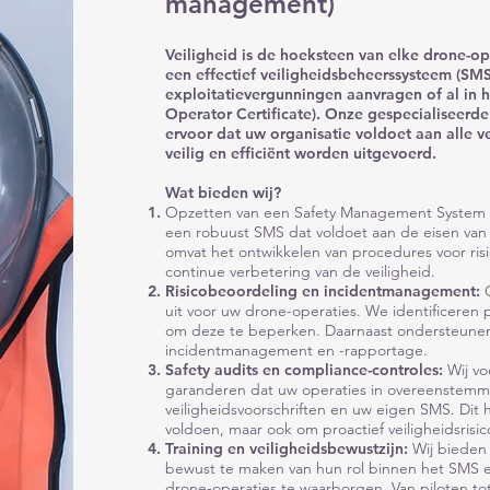
management)
Veiligheid is de hoeksteen van elke drone-o
een effectief veiligheidsbeheerssysteem (SMS)
exploitatievergunningen aanvragen of al in h
Operator Certificate). Onze gespecialiseerde
ervoor dat uw organisatie voldoet aan alle 
veilig en efficiënt worden uitgevoerd.
Wat bieden wij?
Opzetten van een Safety Management System (S
een robuust SMS dat voldoet aan de eisen van l
omvat het ontwikkelen van procedures voor risi
continue verbetering van de veiligheid.
Risicobeoordeling en incidentmanagement:
uit voor uw drone-operaties. We identificeren
om deze te beperken. Daarnaast ondersteunen 
incidentmanagement en -rapportage.
Safety audits en compliance-controles:
Wij vo
garanderen dat uw operaties in overeenstemm
veiligheidsvoorschriften en uw eigen SMS. Dit 
voldoen, maar ook om proactief veiligheidsrisic
Training en veiligheidsbewustzijn:
Wij bieden
bewust te maken van hun rol binnen het SMS 
drone-operaties te waarborgen. Van piloten t