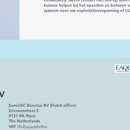
consultancy. Neem contact met ons op voor e
kunnen helpen bij het opzetten en beheren 
systeem voor uw exploitatievergunning of L
BV
EuroUSC Benelux BV (Dutch office):
Ericssonstraat 2
5121 ML Rijen
The Netherlands
NL854541962B01
VAT