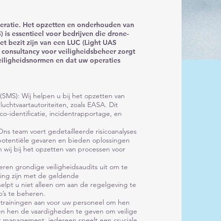
peratie. Het opzetten en onderhouden van
 is essentieel voor bedrijven die drone-
et bezit zijn van een LUC (Light UAS
 consultancy voor veiligheidsbeheer zorgt
veiligheidsnormen en dat uw operaties
MS): Wij helpen u bij het opzetten van
uchtvaartautoriteiten, zoals EASA. Dit
co-identificatie, incidentrapportage, en
Ons team voert gedetailleerde risicoanalyses
 potentiële gevaren en bieden oplossingen
wij bij het opzetten van processen voor
eren grondige veiligheidsaudits uit om te
ing zijn met de geldende
helpt u niet alleen om aan de regelgeving te
o’s te beheren.
 trainingen aan voor uw personeel om hen
en hen de vaardigheden te geven om veilige
ot management, iedereen speelt een cruciale