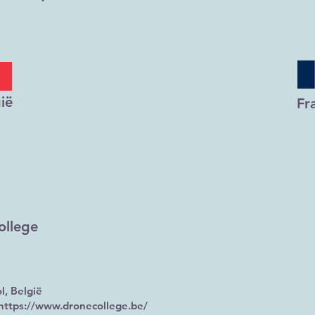
ië
Fr
ollege
l, België
https://www.dronecollege.be/