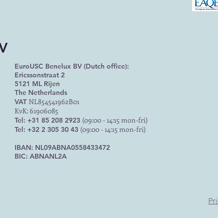
BV
EuroUSC Benelux BV (Dutch office):
Ericssonstraat 2
5121 ML Rijen
The Netherlands
NL854541962B01
VAT
KvK: 61906085
(09:00 - 14:15 mon-fri)
Tel: +31 85 208 2923
(09:00 - 14:15 mon-fri)
Tel: +32 2 305 30 43
IBAN: NL09ABNA0558433472
BIC: ABNANL2A
Pr