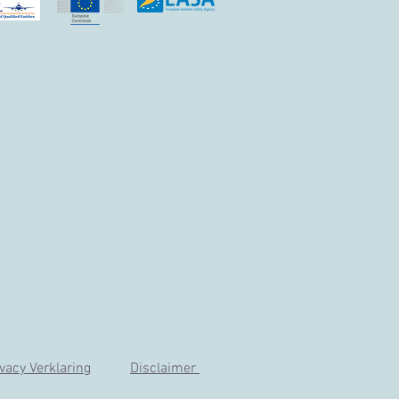
ivacy Verklaring
Disclai
mer