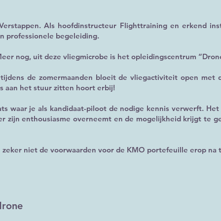
erstappen. Als hoofdinstructeur Flighttraining en erkend ins
en professionele begeleiding.
 Meer nog, uit deze vliegmicrobe is het opleidingscentrum “Dro
tijdens de zomermaanden bloeit de vliegactiviteit open met d
s aan het stuur zitten hoort erbij!
ts waar je als kandidaat-piloot de nodige kennis verwerft. Het i
r zijn enthousiasme overneemt en de mogelijkheid krijgt te g
O zeker niet de voorwaarden voor de KMO portefeuille erop na t
drone