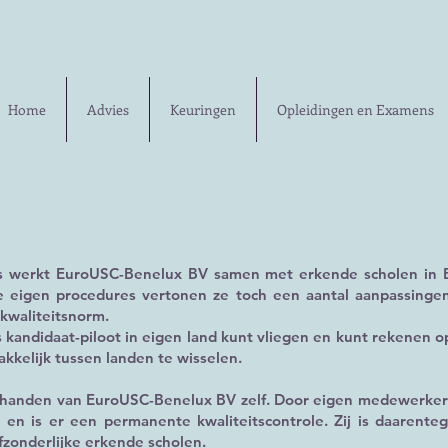
Home
Advies
Keuringen
Opleidingen en Examens
s werkt EuroUSC-Benelux BV samen met erkende scholen in 
 de eigen procedures vertonen ze toch een aantal aanpassinge
kwaliteitsnorm.
ls kandidaat-piloot in eigen land kunt vliegen en kunt rekenen
akkelijk tussen landen te wisselen.
 handen van EuroUSC-Benelux BV zelf. Door eigen medewerkers
en is er een permanente kwaliteitscontrole. Zij is daarente
fzonderlijke erkende scholen.