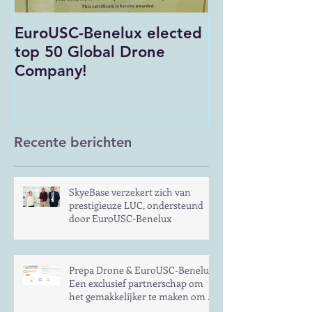
EuroUSC-Benelux elected
EuroUSC-Bene
top 50 Global Drone
of corona
Company!
Recente berichten
SkyeBase verzekert zich van
prestigieuze LUC, ondersteund
door EuroUSC-Benelux
Prepa Drone & EuroUSC-Benelux:
Een exclusief partnerschap om
het gemakkelijker te maken om te
slagen voor het examen voor