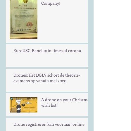
Company!
EuroUSC-Benelux in times of corona
Drones: Het DGLV schort de theorie-
examens op vanaf 1 mei 2020
A drone on your Christmas
wish list?
Drone registreren kan voortaan online