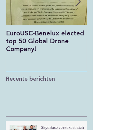
EuroUSC-Benelux elected
EuroUSC-Bene
top 50 Global Drone
of corona
Company!
Recente berichten
SkyeBase verzekert zich