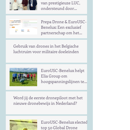
van prestigieuze LUC,
ondersteund door
EuroUSC-Benelux
Prepa Drone & EuroUSC-
Benelux: Een exclusief
partnerschap om het
gemakkelijker te maken
om te slagen voor het
Gebruik van drones in het Belgische
examen voor dronepiloot
luchtruim voor militaire doeleinden
in Europa
EuroUSC-Benelux helpt
Elia Group om
hoogspanningslijnen te
inspecteren met UAS op
langere afstand
Word jij de eerste dronepiloot met het
nieuwe dronebewijs in Nederland?
EuroUSC-Benelux elected
top 50 Global Drone