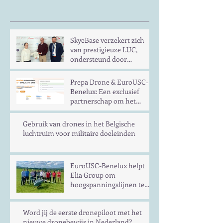
SkyeBase verzekert zich
van prestigieuze LUC,
ondersteund door
EuroUSC-Benelux
Prepa Drone & EuroUSC-
Benelux: Een exclusief
partnerschap om het
gemakkelijker te maken
om te slagen voor het
Gebruik van drones in het Belgische
examen voor dronepiloot
luchtruim voor militaire doeleinden
in Europa
EuroUSC-Benelux helpt
Elia Group om
hoogspanningslijnen te
inspecteren met UAS op
langere afstand
Word jij de eerste dronepiloot met het
nieuwe dronebewijs in Nederland?