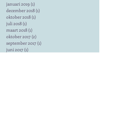
januari 2019
(1)
1 post
december 2018
(1)
1 post
oktober 2018
(1)
1 post
juli 2018
(1)
1 post
maart 2018
(1)
1 post
oktober 2017
(2)
2 posts
september 2017
(1)
1 post
juni 2017
(1)
1 post
maart 2017
(2)
2 posts
januari 2015
(1)
1 post
Zoeken op tags
Er zijn nog geen tags.
Volg ons