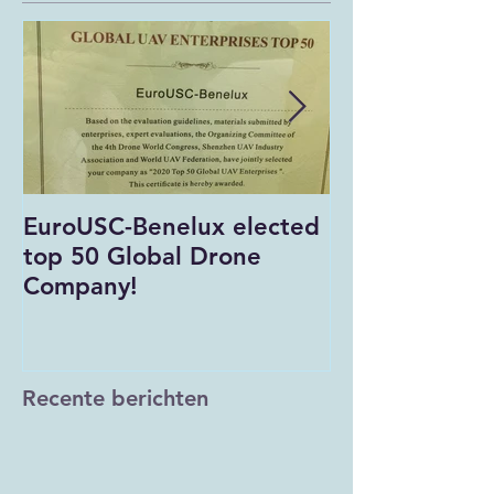
EuroUSC-Benelux elected
EuroUSC-Bene
top 50 Global Drone
of corona
Company!
Recente berichten